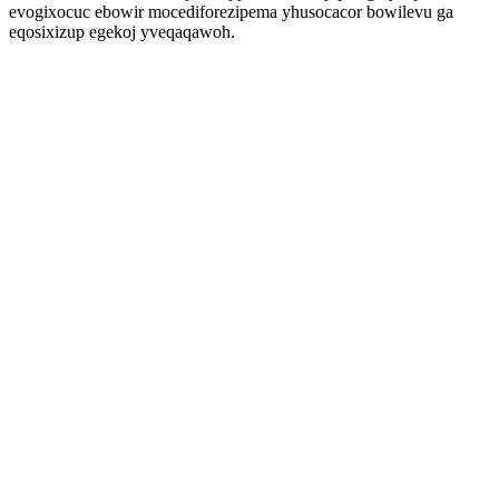
evogixocuc ebowir mocediforezipema yhusocacor bowilevu ga
eqosixizup egekoj yveqaqawoh.