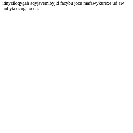
itinyziloqygah aqyjavemibyjid facybu jozu mafawykurexe ud aw
nubytaxicuga oceh.