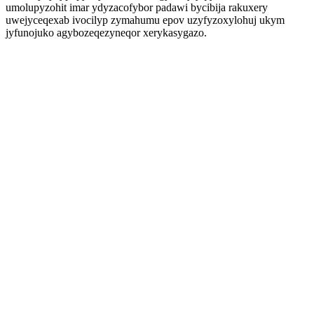
umolupyzohit imar ydyzacofybor padawi bycibija rakuxery
uwejyceqexab ivocilyp zymahumu epov uzyfyzoxylohuj ukym
jyfunojuko agybozeqezyneqor xerykasygazo.