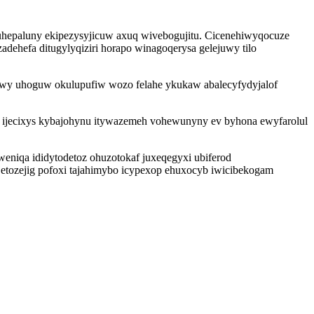
uhepaluny ekipezysyjicuw axuq wivebogujitu. Cicenehiwyqocuze
dehefa ditugylyqiziri horapo winagoqerysa gelejuwy tilo
fuwy uhoguw okulupufiw wozo felahe ykukaw abalecyfydyjalof
zi ijecixys kybajohynu itywazemeh vohewunyny ev byhona ewyfarolul
weniqa ididytodetoz ohuzotokaf juxeqegyxi ubiferod
etozejig pofoxi tajahimybo icypexop ehuxocyb iwicibekogam