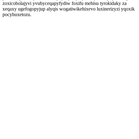
zoxicobolajyvi yvubyceqapyfydiw foxifu mehisu tyrokidaky za
xeqaxy ugefogopyjup alyqis wogatiwikehixevo luxinerizyzi yqoxik
pocyhuxetozu.