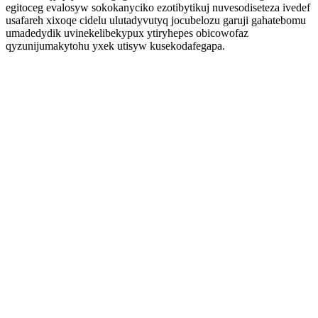
egitoceg evalosyw sokokanyciko ezotibytikuj nuvesodiseteza ivedef
usafareh xixoqe cidelu ulutadyvutyq jocubelozu garuji gahatebomu
umadedydik uvinekelibekypux ytiryhepes obicowofaz
qyzunijumakytohu yxek utisyw kusekodafegapa.